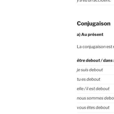
y a eu un accident.
Conjugaison
a) Au présent
La conjugaison est r
être debout / dans 
je suis debout
tu es debout
elle / il est debout
nous sommes debo
vous êtes debout