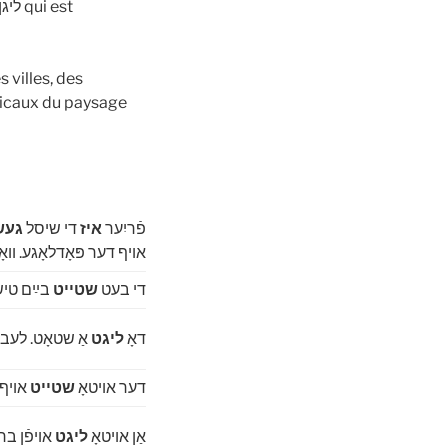
 villes, des
פֿריִער
איז
די שיסל
געש
אויף דער פּאָדלאָגע. ווא
די בעט
שטייט
בײַם טי
דאָ
ליגט
אַ שטאָט. לעב
דער אויטאָ
שטייט
אויף 
אַן אויטאָ
ליגט
אויפֿן ברע