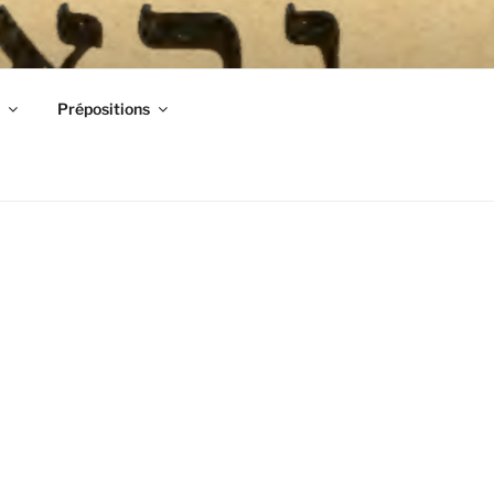
E YIDDISH
Prépositions