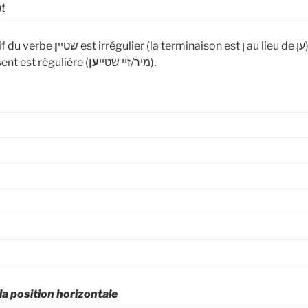
ut
est irrégulier (la terminaison est ן au lieu de ען), mais la
: L’infinitif du verbe שטיי
ן
ען
conjugaison au présent est régulière (מיר/זיי שטיי
).
la position horizontale