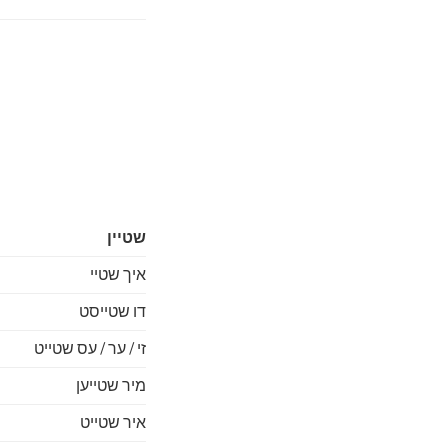
שטיין
איך שטיי
דו שטייסט
זי / ער / עס שטייט
מיר שטייען
איר שטייט