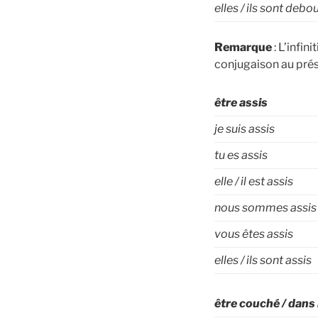
elles / ils sont debo
Remarque
être assis
je suis assis
tu es
assis
elle / il est
assis
nous sommes
assis
vous êtes
assis
elles / ils sont
assis
être couché / dans 