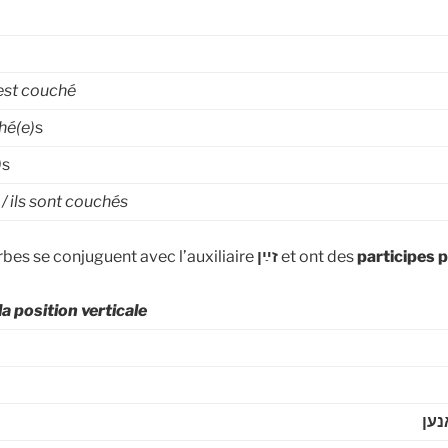
 est
couché
hé(e)
s
)
s
/ ils sont
couchés
erbes se conjuguent avec l’auxiliaire
זײַן
et ont des
participes 
la position verticale
נען