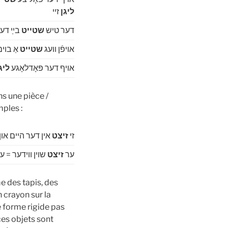
ליגן
זיי
דער טיש
שטייט
בײַ דע
אויפֿן וועג
שטייט
אַ בוים
אויף דער פּאָדלאָגע
ליג
mples :
זי
זיצט
אין דער היים און
ער
זיצט
שוין ווידער = ע
 des tapis, des
 crayon sur la
e forme rigide pas
ces objets sont