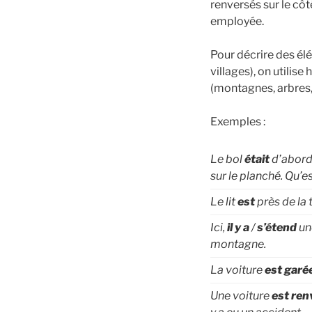
renversés sur le côté, 
employée.
Pour décrire des é
villages), on utilise habituellement le verbe 
Exemples :
Le bol
était
d’abord 
sur le planché. Qu’est
Le lit
est
près de la 
Ici,
il y a
/
s’étend
une
montagne.
La voiture
est garé
Une voiture
est ren