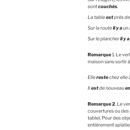
sont
couchés
.
La table
est
près de 
Sur la route
il y a
un 
Sur le plancher
il y 
Remarque
1. Le verbe זיצן est souvent utilisé dans le sens de rester longte
maison sans sortir 
Elle
reste
chez elle 
Il
est
de nouveau
en
Remarque 2
. Le v
couvertures ou des 
table). Pour des obj
entièrement aplatie,