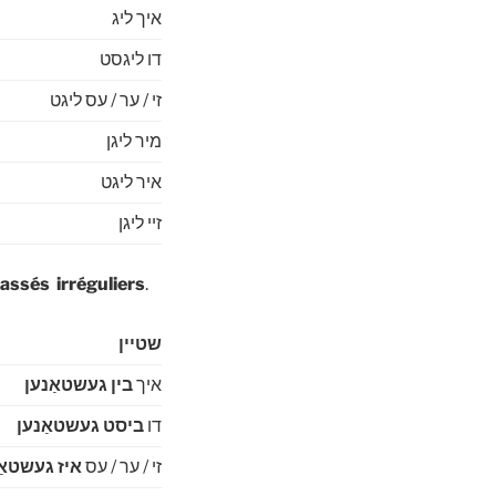
איך ליג
דו ליגסט
זי / ער / עס ליגט
מיר ליגן
איר ליגט
זיי ליגן
passés
irréguliers
.
שטיין
איך
בין געשטאַנען
דו
ביסט געשטאַנען
זי / ער / עס
איז געשטאַ