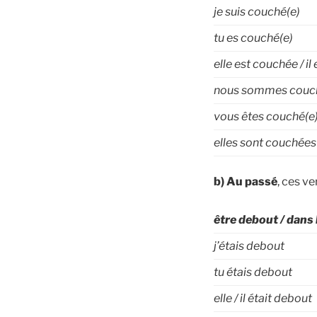
je suis couché(e)
tu es
couché(e)
elle est couchée / il
nous sommes
couc
vous êtes
couché(e
elles sont couchées 
b)
Au passé
, ces v
être debout / dans 
j’étais debout
tu étais debout
elle / il était debout