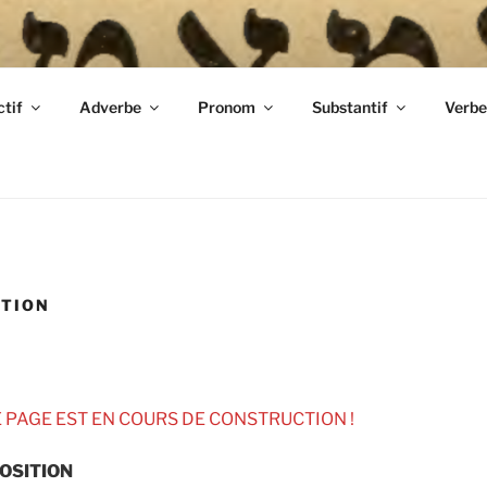
MAIRE DE LA LANGU
tif
Adverbe
Pronom
Substantif
Verbe
גראַמאַטיק פֿון דער
ITION
 PAGE EST EN COURS DE CONSTRUCTION !
OSITION