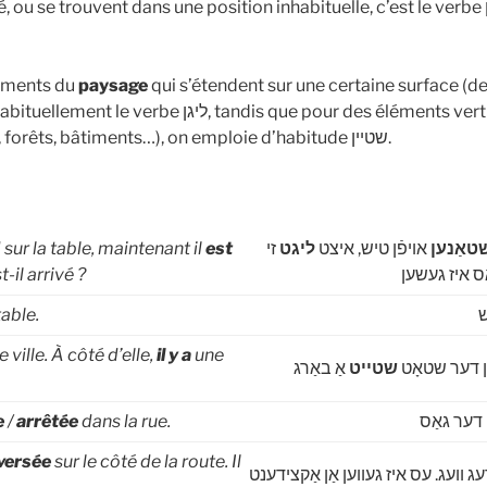
ou se trouvent dans une position inhabituelle, c’est le verbe ליגן qui est
léments du
paysage
qui s’étendent sur une certaine surface (des
ליגן, tandis que pour des éléments verticaux du paysage
(montagnes, arbres, forêts, bâtiments…), on emploie d’habitude שטיין.
sur la table, maintenant il
est
זי
ליגט
אויפֿן טיש, איצט
טאַנען
-il arrivé ?
ָס איז געשען
table.
ש
 ville. À côté d’elle,
il y a
une
ן דער שטאָט
שטייט
אַ באַרג
e
/
arrêtée
dans la rue.
דער גאַס
versée
sur le côté de la route. Il
ג וועג. עס איז געווען אַן אַקצידענט