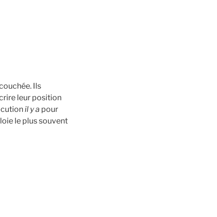
couchée. Ils
rire leur position
ocution
il y a
pour
loie le plus souvent