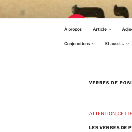
Skip
to
content
GRAM
À propos
Article
Adjec
 ייִדישער שפּראַך
Conjonctions
Et aussi…
VERBES DE POS
ATTENTION, CETTE
LES VERBES DE P