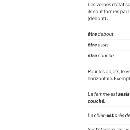
Les verbes d’état s
ils sont formés par l
(debout) :
être
debout
être
assis
être
couché
Pour les objets, le verbe שטיין décrit la position verticale, tandis que le verbe 
horizontale. Exempl
La femme est
assis
couché
.
Le chien
est
près de
Sur l’étagère, les liv