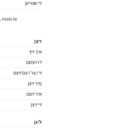
זיי שטייען
זיצן
איך זיץ
דו זיצסט
זי / ער / עס זיצט
מיר זיצן
איר זיצט
זיי זיצן
ליגן