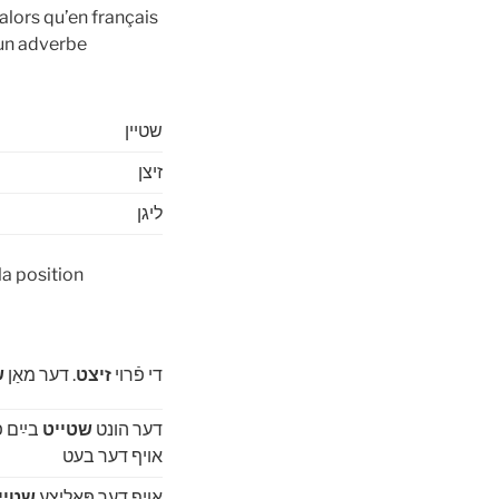
 alors qu’en français
’un adverbe
שטיין
זיצן
ליגן
די פֿרוי
זיצט
. דער מאַן
ש
דער הונט
שטייט
בײַם פ
אויף דער בעט
אויף דער פּאָליצע
שטיי