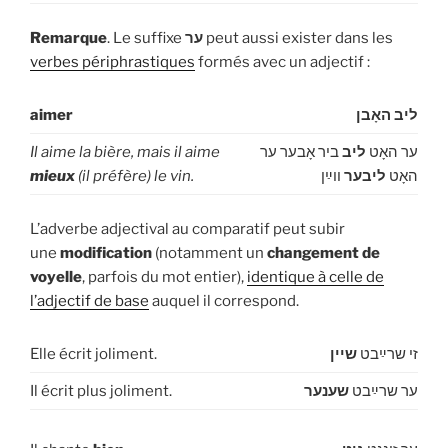
Remarque
. Le suffixe
ער
peut aussi exister dans les
verbes périphrastiques
formés avec un adjectif :
aimer
ליב האָבן
Il aime la bière, mais il aime
ביר אָבער ער
ליב
ער האָט
mieux
(il préfère) le vin.
ווײַן
ליבער
האָט
L’adverbe adjectival au comparatif peut subir
une
modification
(notamment un
changement de
voyelle
, parfois du mot entier),
identique à celle de
l’adjectif de base
auquel il correspond.
Elle écrit joliment.
שיין
זי שרײַבט
Il écrit plus joliment.
שענער
ער שרײַבט