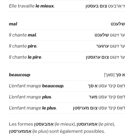
Elle travaille
le mieux
.
צום בעסטן
זי אַרבעט
mal
שלעכט
Il chante
mal
.
שלעכט
ער זינגט
Il chante
pire
.
ערגער
ער זינגט
Il chante
le pire
.
צום ערגסטן
ער זינגט
beaucoup
[סאַך]
אַ סך
L’enfant mange
beaucoup
.
אַ סך
דאָס קינד עסט
L’enfant mange
plus
.
מער
דאָס קינד עסט
L’enfant mange
le plus
.
צום מערסטן
דאָס קינד עסט
Les formes
אַמבעסטן
(
le mieux
),
אַמערגסטן
(
le pire
),
אַממערסטן
(
le plus
) sont également possibles.