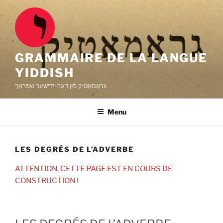
Skip
to
content
GRAMMAIRE DE LA LANGUE
YIDDISH
גראַמאַטיק פֿון דער ייִדישער שפּראַך
Menu
LES DEGRÉS DE L’ADVERBE
ATTENTION, CETTE PAGE EST EN COURS DE
CONSTRUCTION !