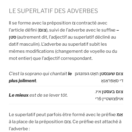
LE SUPERLATIF DES ADVERBES
Il se forme avec la préposition צו contracté avec
l’article défini (
צום
), suivi de l’adverbe avec le suffixe
–
סטן
(autrement dit, l’adjectif au superlatif décliné au
datif masculin). L’adverbe au superlatif subit les
mêmes modifications (changement de voyelle ou du
mot entier) que l’adjectif correspondant.
C’est la soprano qui chantait
le
האָט געזונגען
צום שענסטן
plus joliment
.
די סאָפּראַנאָ
.
איז
צום בעסטן
Le mieux
est de se lever tôt.
אויפֿצושטיין פֿרי
Le superlatif peut parfois être formé avec le préfixe
אַמ
à la place de la préposition צום. Ce préfixe est attaché à
l’adverbe :