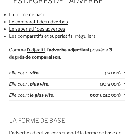
LES DEGRÉS DE L’ADVERBE
La forme de base
Le comparatif des adverbes
Le superlatif des adverbes
Les comparatifs et superlatifs
irréguliers
Comme
l’adjectif
, l’
adverbe adjectival
possède
3
degrés de comparaison
.
Elle court
vite
.
גיך
זי לויפֿט
Elle court
plus vite
.
גיכער
זי לויפֿט
Elle court
le plus vite
.
צום גיכסטן
זי לויפֿט
LA FORME DE BASE
L’adverbe adjectival correspond à la forme de base de