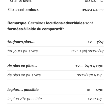
Il chante
bien
.
גוט
ער זינגט
Elle chante
mieux
.
בעסער
זי זינגט
Remarque
. Certaines
locutions adverbiales
sont
formées
à l’aide du comparatif
:
toujours plus
…
אַלץ ―ער
toujours plus vite
(און גיכער)
ער
אַלץ גיכ
de plus en plus
…
וואָס אַ מאָל ―ער
de plus en plus vite
ער
וואָס אַ מאָל גיכ
le plus … possible
וואָס ―ער
le plus vite possible
ער
וואָס גיכ